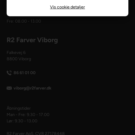
Vis cookie detaljer
Åbningstider
Man - tors: 08.00 - 16.00
Fre: 08.00 - 13.00
R2 Farver Viborg
Falkevej 6
8800 Viborg
86 61 01 00
viborg@r2farver.dk
Åbningstider
Man - Fre: 9.30 - 17.00
Lør: 9.30 - 13.00
R2 Farver ApS. CVR 27178448