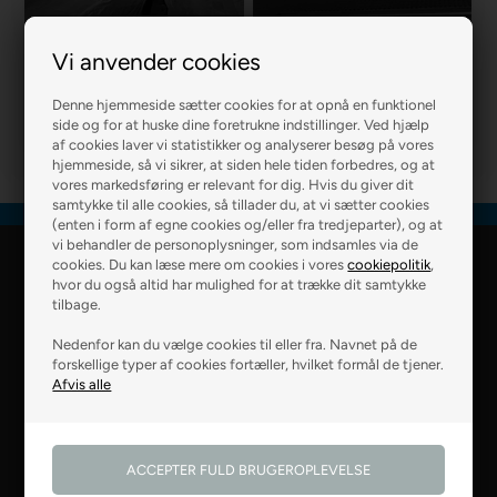
Vi anvender cookies
R2 MURER
R2 BOLIG
Denne hjemmeside sætter cookies for at opnå en funktionel
side og for at huske dine foretrukne indstillinger. Ved hjælp
af cookies laver vi statistikker og analyserer besøg på vores
hjemmeside, så vi sikrer, at siden hele tiden forbedres, og at
vores markedsføring er relevant for dig. Hvis du giver dit
samtykke til alle cookies, så tillader du, at vi sætter cookies
(enten i form af egne cookies og/eller fra tredjeparter), og at
vi behandler de personoplysninger, som indsamles via de
cookies. Du kan læse mere om cookies i vores
cookiepolitik
,
R2 Farver Webshop
hvor du også altid har mulighed for at trække dit samtykke
tilbage.
Falkevej 6
Nedenfor kan du vælge cookies til eller fra. Navnet på de
8800 Viborg
forskellige typer af cookies fortæller, hvilket formål de tjener.
28 99 50 14
webshop@r2.dk