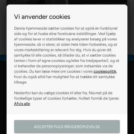
Vi anvender cookies
R2 MURER
R2 BOLIG
Denne hjemmeside sætter cookies for at opnå en funktionel
side og for at huske dine foretrukne indstillinger. Ved hjælp
af cookies laver vi statistikker og analyserer besøg på vores
hjemmeside, så vi sikrer, at siden hele tiden forbedres, og at
vores markedsføring er relevant for dig. Hvis du giver dit
samtykke til alle cookies, så tillader du, at vi sætter cookies
(enten i form af egne cookies og/eller fra tredjeparter), og at
vi behandler de personoplysninger, som indsamles via de
cookies. Du kan læse mere om cookies i vores
cookiepolitik
,
R2 Farver Webshop
hvor du også altid har mulighed for at trække dit samtykke
tilbage.
Falkevej 6
Nedenfor kan du vælge cookies til eller fra. Navnet på de
8800 Viborg
forskellige typer af cookies fortæller, hvilket formål de tjener.
28 99 50 14
webshop@r2.dk