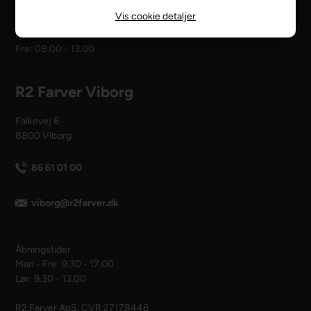
Vis cookie detaljer
Åbningstider
Man - tors: 08.00 - 16.00
Fre: 08.00 - 13.00
R2 Farver Viborg
Falkevej 6
8800 Viborg
86 61 01 00
viborg@r2farver.dk
Åbningstider
Man - Fre: 9.30 - 17.00
Lør: 9.30 - 13.00
R2 Farver ApS. CVR 27178448