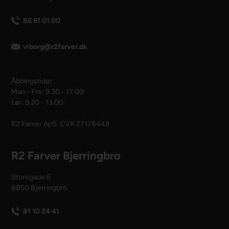
86 61 01 00
viborg@r2farver.dk
Åbningstider
Man - Fre: 9.30 - 17.00
Lør: 9.30 - 13.00
R2 Farver ApS. CVR 27178448
R2 Farver Bjerringbro
Storegade 6
8850 Bjerringbro
81 10 24 41