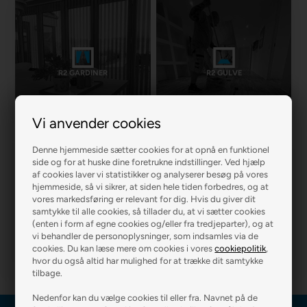
R2 GARDINER
R2 GULVE
Vi anvender cookies
Denne hjemmeside sætter cookies for at opnå en funktionel
side og for at huske dine foretrukne indstillinger. Ved hjælp
af cookies laver vi statistikker og analyserer besøg på vores
hjemmeside, så vi sikrer, at siden hele tiden forbedres, og at
vores markedsføring er relevant for dig. Hvis du giver dit
samtykke til alle cookies, så tillader du, at vi sætter cookies
R2 MURER
R2 BOLIG
(enten i form af egne cookies og/eller fra tredjeparter), og at
vi behandler de personoplysninger, som indsamles via de
cookies. Du kan læse mere om cookies i vores
cookiepolitik
,
hvor du også altid har mulighed for at trække dit samtykke
tilbage.
Nedenfor kan du vælge cookies til eller fra. Navnet på de