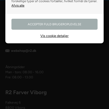
forskellige typer af cookies fortæller, hvilket formål de tjener.
R2 Farver Webshop
Falkevej 6
8800 Viborg
Vis cookie detaljer
28 99 50 14
webshop@r2.dk
Åbningstider
Man - tors: 08.00 - 16.00
Fre: 08.00 - 13.00
R2 Farver Viborg
Falkevej 6
8800 Viborg