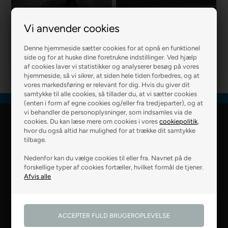
Vi anvender cookies
R2 MURER
R2 BOLIG
Denne hjemmeside sætter cookies for at opnå en funktionel
side og for at huske dine foretrukne indstillinger. Ved hjælp
af cookies laver vi statistikker og analyserer besøg på vores
hjemmeside, så vi sikrer, at siden hele tiden forbedres, og at
vores markedsføring er relevant for dig. Hvis du giver dit
samtykke til alle cookies, så tillader du, at vi sætter cookies
(enten i form af egne cookies og/eller fra tredjeparter), og at
vi behandler de personoplysninger, som indsamles via de
cookies. Du kan læse mere om cookies i vores
cookiepolitik
,
R2 Farver Webshop
hvor du også altid har mulighed for at trække dit samtykke
tilbage.
Falkevej 6
Nedenfor kan du vælge cookies til eller fra. Navnet på de
8800 Viborg
forskellige typer af cookies fortæller, hvilket formål de tjener.
28 99 50 14
webshop@r2.dk