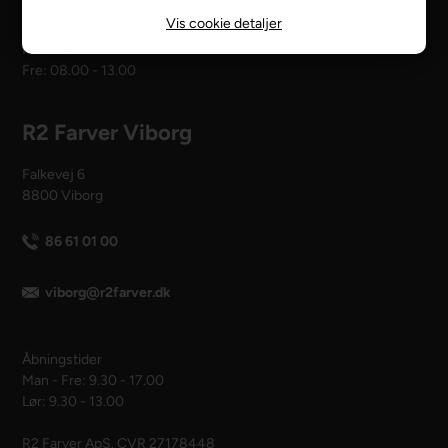
Vis cookie detaljer
Åbningstider
Man - tors: 08.00 - 16.00
Fre: 08.00 - 13.00
R2 Farver Viborg
Falkevej 6
8800 Viborg
86 61 01 00
viborg@r2farver.dk
Åbningstider
Man - Fre: 9.30 - 17.00
Lør: 9.30 - 13.00
R2 Farver ApS. CVR 27178448