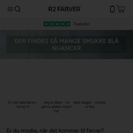
Trustpilot
DER FINDES SÅ MANGE SMUKKE BLÅ
NUANCER
Er vild med farver -
Jeg er åben - vil
Ikke meget - simple
bring it!
gerne prøve noget
is key
nyt
Er du modig, når det kommer til farver?