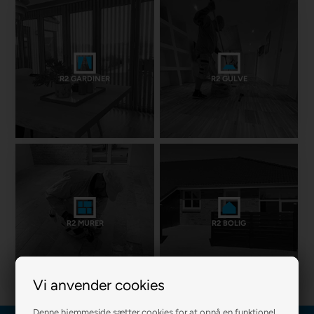
R2 GARDINER
R2 GULVE
R2 MURER
R2 BOLIG
Vi anvender cookies
Denne hjemmeside sætter cookies for at opnå en funktionel