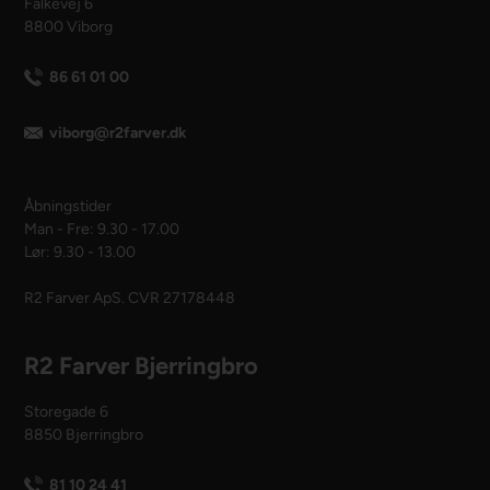
Falkevej 6
8800 Viborg
86 61 01 00
viborg@r2farver.dk
Åbningstider
Man - Fre: 9.30 - 17.00
Lør: 9.30 - 13.00
R2 Farver ApS. CVR 27178448
R2 Farver Bjerringbro
Storegade 6
8850 Bjerringbro
81 10 24 41