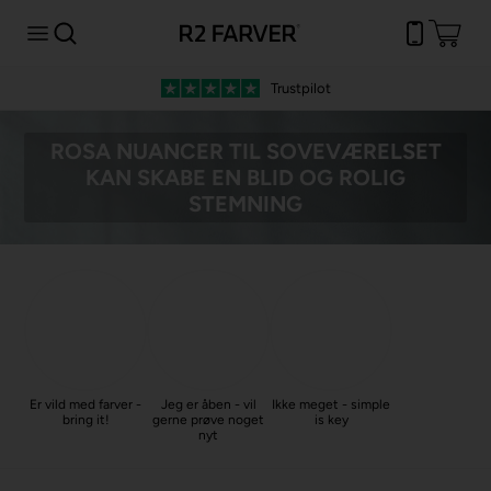
Trustpilot
ROSA NUANCER TIL SOVEVÆRELSET
KAN SKABE EN BLID OG ROLIG
STEMNING
Er vild med farver -
Jeg er åben - vil
Ikke meget - simple
bring it!
gerne prøve noget
is key
nyt