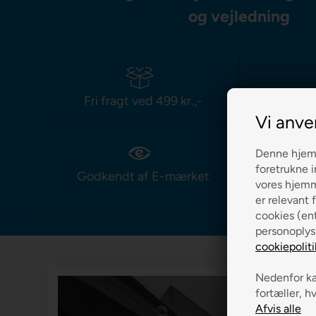
og vejledning
Fri fragt ved 499 kr.,-
Leverin
Vi anve
Denne hjemm
foretrukne i
Godkendt af E-mærket
Prismat
vores hjemme
er relevant f
cookies (ent
personoplys
cookiepoliti
Nedenfor kan
fortæller, h