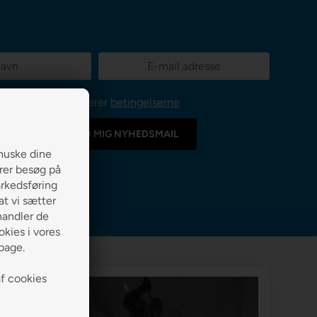
Jeg accepterer
betingelserne
huske dine
erer besøg på
arkedsføring
 at vi sætter
handler de
kies i vores
lbage.
af cookies