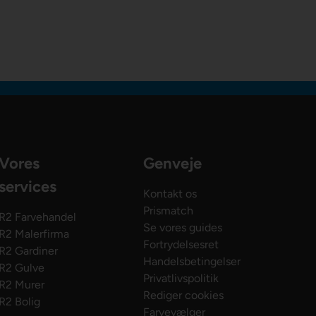
Vores
Genveje
services
Kontakt os
Prismatch
R2 Farvehandel
Se vores guides
R2 Malerfirma
Fortrydelsesret
R2 Gardiner
Handelsbetingelser
R2 Gulve
Privatlivspolitik
R2 Murer
Rediger cookies
R2 Bolig
Farvevælger