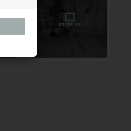
R2 GULVE