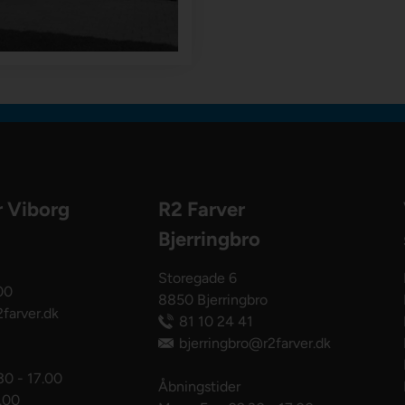
r Viborg
R2 Farver
Bjerringbro
Storegade 6
00
8850 Bjerringbro
farver.dk
81 10 24 41
bjerringbro@r2farver.dk
30 - 17.00
Åbningstider
3.00