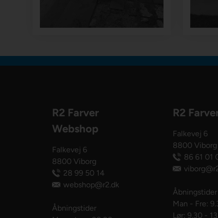
R2 Farver
R2 Farve
Webshop
Falkevej 6
8800 Viborg
Falkevej 6
86 61 01 
8800 Viborg
viborg@r2
28 99 50 14
webshop@r2.dk
Åbningstider
Man - Fre: 9.
Åbningstider
Lør: 9.30 - 1