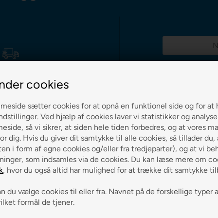
g 0-3 hverdage
nder cookies
eside sætter cookies for at opnå en funktionel side og for at 
ndstillinger. Ved hjælp af cookies laver vi statistikker og analys
ch på alle varer
side, så vi sikrer, at siden hele tiden forbedres, og at vores m
or dig. Hvis du giver dit samtykke til alle cookies, så tillader du,
en i form af egne cookies og/eller fra tredjeparter), og at vi be
ninger, som indsamles via de cookies. Du kan læse mere om coo
k
, hvor du også altid har mulighed for at trække dit samtykke ti
 du vælge cookies til eller fra. Navnet på de forskellige typer 
vilket formål de tjener.