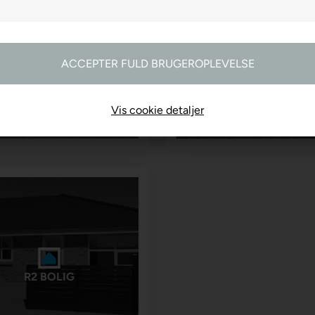
R2 FARVEHANDEL
R2 GARDINER
Vis cookie detaljer
R2 BOLIG