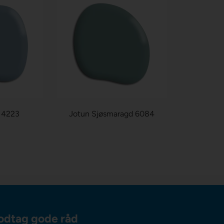
 4223
Jotun Sjøsmaragd 6084
odtag gode råd