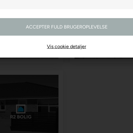
R2 FARVEHANDEL
R2 GARDINER
Vis cookie detaljer
R2 BOLIG