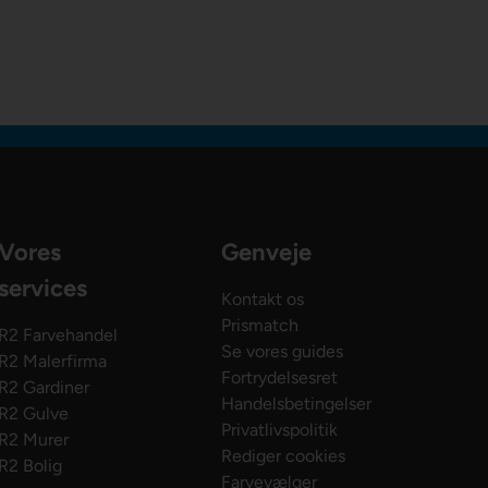
Vores
Genveje
services
Kontakt os
Prismatch
R2 Farvehandel
Se vores guides
R2 Malerfirma
Fortrydelsesret
R2 Gardiner
Handelsbetingelser
R2 Gulve
Privatlivspolitik
R2 Murer
Rediger cookies
R2 Bolig
Farvevælger