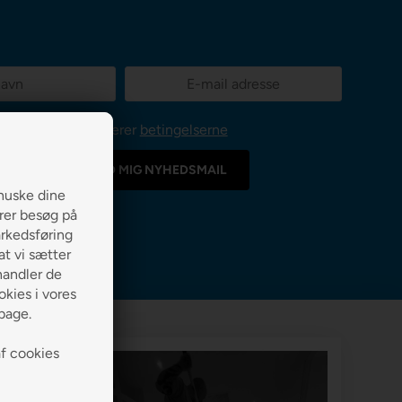
Jeg accepterer
betingelserne
huske dine
erer besøg på
arkedsføring
 at vi sætter
handler de
kies i vores
lbage.
af cookies