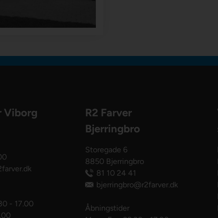
r Viborg
R2 Farver
Bjerringbro
Storegade 6
00
8850 Bjerringbro
farver.dk
81 10 24 41
bjerringbro@r2farver.dk
30 - 17.00
Åbningstider
3.00