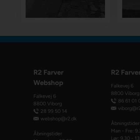
R2 Farver
R2 Farve
Webshop
Falkevej 6
8800 Viborg
Falkevej 6
86 61 01 
8800 Viborg
viborg@r2
28 99 50 14
webshop@r2.dk
Åbningstider
Man - Fre: 9.
Åbningstider
Lør: 9.30 - 1