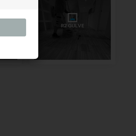
R2 GULVE