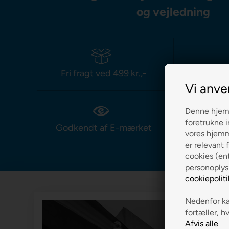
og vejledning
Fri fragt ved 499 kr.,-
Leverin
Vi anve
Denne hjemm
foretrukne i
Godkendt af E-mærket
Prismat
vores hjemme
er relevant f
cookies (ent
personoplys
cookiepoliti
Nedenfor kan
fortæller, h