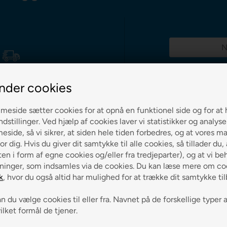
g 0-3 hverdage
nder cookies
eside sætter cookies for at opnå en funktionel side og for at 
ndstillinger. Ved hjælp af cookies laver vi statistikker og analys
ch på alle varer
side, så vi sikrer, at siden hele tiden forbedres, og at vores m
or dig. Hvis du giver dit samtykke til alle cookies, så tillader du,
en i form af egne cookies og/eller fra tredjeparter), og at vi be
ninger, som indsamles via de cookies. Du kan læse mere om coo
k
, hvor du også altid har mulighed for at trække dit samtykke ti
 du vælge cookies til eller fra. Navnet på de forskellige typer 
vilket formål de tjener.