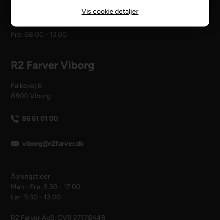
Vis cookie detaljer
Åbningstider
Man - tors: 08.00 - 16.00
Fre: 08.00 - 13.00
R2 Farver Viborg
Falkevej 6
8800 Viborg
86 61 01 00
viborg@r2farver.dk
Åbningstider
Man - Fre: 9.30 - 17.00
Lør: 9.30 - 13.00
R2 Farver ApS. CVR 27178448