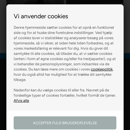
Vi anvender cookies
R2 MURER
R2 BOLIG
Denne hjemmeside sætter cookies for at opnå en funktionel
side og for at huske dine foretrukne indstillinger. Ved hjælp
af cookies laver vi statistikker og analyserer besøg på vores
hjemmeside, så vi sikrer, at siden hele tiden forbedres, og at
vores markedsføring er relevant for dig. Hvis du giver dit
samtykke til alle cookies, så tillader du, at vi sætter cookies
(enten i form af egne cookies og/eller fra tredjeparter), og at
vi behandler de personoplysninger, som indsamles via de
cookies. Du kan læse mere om cookies i vores
cookiepolitik
,
R2 Farver Webshop
hvor du også altid har mulighed for at trække dit samtykke
tilbage.
Falkevej 6
Nedenfor kan du vælge cookies til eller fra. Navnet på de
8800 Viborg
forskellige typer af cookies fortæller, hvilket formål de tjener.
28 99 50 14
webshop@r2.dk