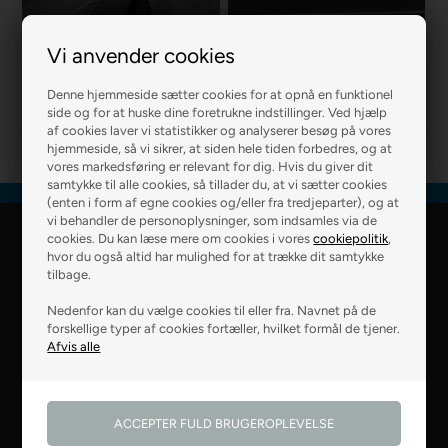
Vi anvender cookies
R2 MURER
R2 BOLIG
Denne hjemmeside sætter cookies for at opnå en funktionel
side og for at huske dine foretrukne indstillinger. Ved hjælp
af cookies laver vi statistikker og analyserer besøg på vores
hjemmeside, så vi sikrer, at siden hele tiden forbedres, og at
vores markedsføring er relevant for dig. Hvis du giver dit
samtykke til alle cookies, så tillader du, at vi sætter cookies
(enten i form af egne cookies og/eller fra tredjeparter), og at
vi behandler de personoplysninger, som indsamles via de
cookies. Du kan læse mere om cookies i vores
cookiepolitik
,
R2 Farver Webshop
hvor du også altid har mulighed for at trække dit samtykke
tilbage.
Falkevej 6
Nedenfor kan du vælge cookies til eller fra. Navnet på de
8800 Viborg
forskellige typer af cookies fortæller, hvilket formål de tjener.
28 99 50 14
webshop@r2.dk