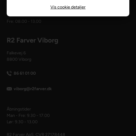
Vis cookie detaljer
Åbningstider
Man - tors: 08.00 - 16.00
Fre: 08.00 - 13.00
R2 Farver Viborg
Falkevej 6
8800 Viborg
86 61 01 00
viborg@r2farver.dk
Åbningstider
Man - Fre: 9.30 - 17.00
Lør: 9.30 - 13.00
R2 Farver ApS. CVR 27178448