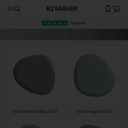
Trustpilot
Fri fragt
ved
Jotun Athenian Blue 6128
Jotun Imagine 6383