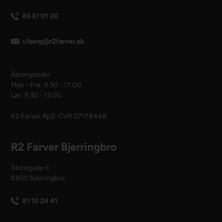
86 61 01 00
viborg@r2farver.dk
Åbningstider
Man - Fre: 9.30 - 17.00
Lør: 9.30 - 13.00
R2 Farver ApS. CVR 27178448
R2 Farver Bjerringbro
Storegade 6
8850 Bjerringbro
81 10 24 41