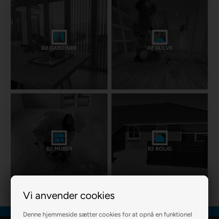
R2 GARDINER
R2 GULVE
R2 MURER
R2 BOLIG
Vi anvender cookies
Denne hjemmeside sætter cookies for at opnå en funktionel