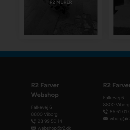
R2 MURER
R2 Farver
R2 Farve
Webshop
Falkevej 6
8800 Viborg
Falkevej 6
86 61 01 
8800 Viborg
viborg@r2
28 99 50 14
webshop@r2.dk