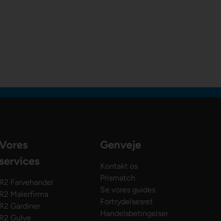
Vores
Genveje
services
Kontakt os
Prismatch
R2 Farvehandel
Se vores guides
R2 Malerfirma
Fortrydelsesret
R2 Gardiner
Handelsbetingelser
R2 Gulve