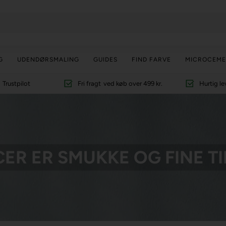
G
UDENDØRSMALING
GUIDES
FIND FARVE
MICROCEME
Trustpilot
Fri fragt
ved køb over 499 kr.
Hurtig le
R ER SMUKKE OG FINE TI