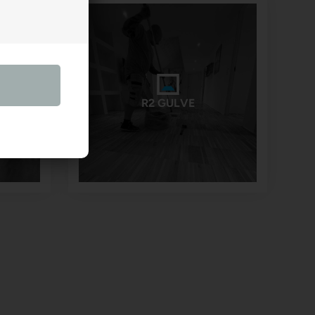
R2 GULVE