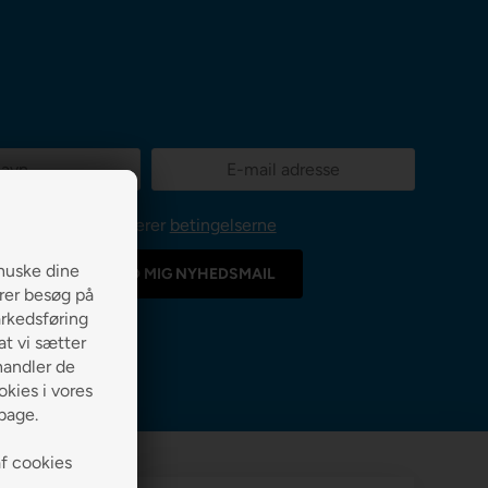
Jeg accepterer
betingelserne
huske dine
erer besøg på
arkedsføring
 at vi sætter
handler de
kies i vores
lbage.
af cookies