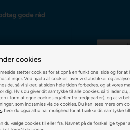
odtag gode råd
nder cookies
g 0-3 hverdage
eside sætter cookies for at opnå en funktionel side og for at 
ndstillinger. Ved hjælp af cookies laver vi statistikker og analys
side, så vi sikrer, at siden hele tiden forbedres, og at vores m
ch på alle varer
or dig. Hvis du giver dit samtykke til alle cookies, så tillader du,
en i form af egne cookies og/eller fra tredjeparter), og at vi be
ninger, som indsamles via de cookies. Du kan læse mere om coo
k
, hvor du også altid har mulighed for at trække dit samtykke ti
 du vælge cookies til eller fra. Navnet på de forskellige typer 
vilket formål de tjener.