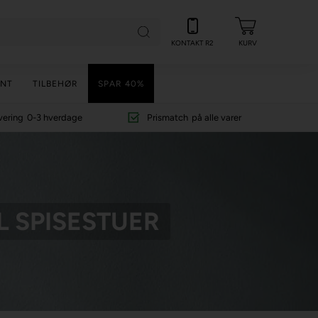
KONTAKT R2
KURV
NT
TILBEHØR
SPAR 40%
vering
0-3 hverdage
Prismatch
på alle varer
L SPISESTUER