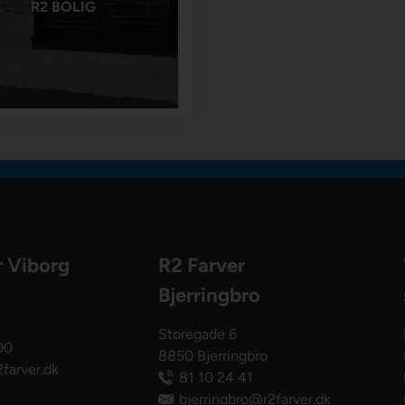
R2 BOLIG
r Viborg
R2 Farver
Bjerringbro
Storegade 6
00
8850 Bjerringbro
farver.dk
81 10 24 41
bjerringbro@r2farver.dk