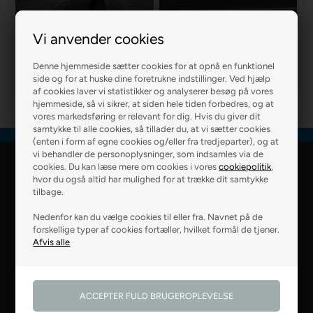
Vi anvender cookies
R2 MURER
R2 BOLIG
Denne hjemmeside sætter cookies for at opnå en funktionel
side og for at huske dine foretrukne indstillinger. Ved hjælp
af cookies laver vi statistikker og analyserer besøg på vores
hjemmeside, så vi sikrer, at siden hele tiden forbedres, og at
vores markedsføring er relevant for dig. Hvis du giver dit
samtykke til alle cookies, så tillader du, at vi sætter cookies
(enten i form af egne cookies og/eller fra tredjeparter), og at
vi behandler de personoplysninger, som indsamles via de
cookies. Du kan læse mere om cookies i vores
cookiepolitik
,
R2 Farver Webshop
hvor du også altid har mulighed for at trække dit samtykke
tilbage.
Falkevej 6
Nedenfor kan du vælge cookies til eller fra. Navnet på de
8800 Viborg
forskellige typer af cookies fortæller, hvilket formål de tjener.
28 99 50 14
webshop@r2.dk