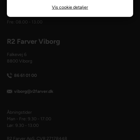
Vis cookie detaljer
Åbningstider
Man - tors: 08.00 - 16.00
Fre: 08.00 - 13.00
R2 Farver Viborg
Falkevej 6
8800 Viborg
86 61 01 00
viborg@r2farver.dk
Åbningstider
Man - Fre: 9.30 - 17.00
Lør: 9.30 - 13.00
R2 Farver ApS. CVR 27178448