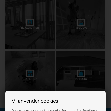
R2 GARDINER
R2 GULVE
R2 MURER
R2 BOLIG
Vi anvender cookies
Denne hjemmeside sætter cookies for at opnå en funktionel