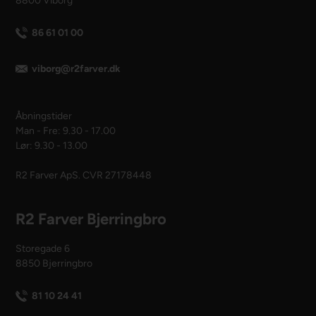
8800 Viborg
86 61 01 00
viborg@r2farver.dk
Åbningstider
Man - Fre: 9.30 - 17.00
Lør: 9.30 - 13.00
R2 Farver ApS. CVR 27178448
R2 Farver Bjerringbro
Storegade 6
8850 Bjerringbro
81 10 24 41