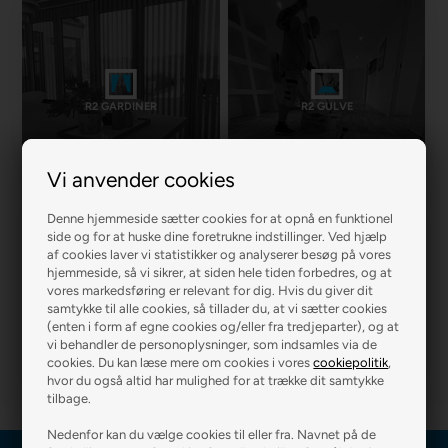
R2 GARDINER
R2 GULVE
Vi anvender cookies
Denne hjemmeside sætter cookies for at opnå en funktionel
side og for at huske dine foretrukne indstillinger. Ved hjælp
af cookies laver vi statistikker og analyserer besøg på vores
hjemmeside, så vi sikrer, at siden hele tiden forbedres, og at
vores markedsføring er relevant for dig. Hvis du giver dit
samtykke til alle cookies, så tillader du, at vi sætter cookies
R2 MURER
R2 BOLIG
(enten i form af egne cookies og/eller fra tredjeparter), og at
vi behandler de personoplysninger, som indsamles via de
cookies. Du kan læse mere om cookies i vores
cookiepolitik
,
hvor du også altid har mulighed for at trække dit samtykke
tilbage.
Nedenfor kan du vælge cookies til eller fra. Navnet på de