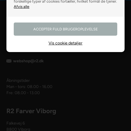
forskellige typer af cookies fortæller, hvilket formål de tjener.
R2 Farver Webshop
Falkevej 6
8800 Viborg
Vis cookie detaljer
28 99 50 14
webshop@r2.dk
Åbningstider
Man - tors: 08.00 - 16.00
Fre: 08.00 - 13.00
R2 Farver Viborg
Falkevej 6
8800 Viborg