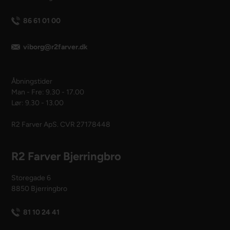
86 61 01 00
viborg@r2farver.dk
Åbningstider
Man - Fre: 9.30 - 17.00
Lør: 9.30 - 13.00
R2 Farver ApS. CVR 27178448
R2 Farver Bjerringbro
Storegade 6
8850 Bjerringbro
81 10 24 41