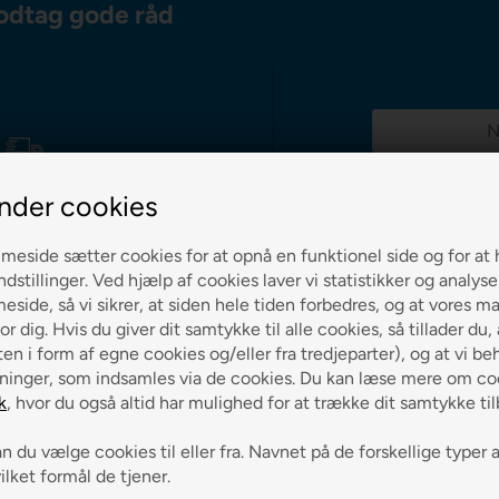
odtag gode råd
g 0-3 hverdage
nder cookies
eside sætter cookies for at opnå en funktionel side og for at 
ndstillinger. Ved hjælp af cookies laver vi statistikker og analys
ch på alle varer
side, så vi sikrer, at siden hele tiden forbedres, og at vores m
or dig. Hvis du giver dit samtykke til alle cookies, så tillader du,
en i form af egne cookies og/eller fra tredjeparter), og at vi be
ninger, som indsamles via de cookies. Du kan læse mere om coo
k
, hvor du også altid har mulighed for at trække dit samtykke ti
 du vælge cookies til eller fra. Navnet på de forskellige typer 
vilket formål de tjener.