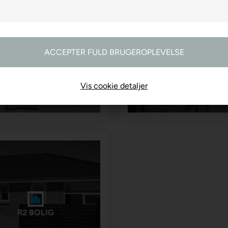
R2 FARVEHANDEL
R2 GARDINER
Vis cookie detaljer
R2 BOLIG