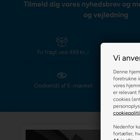
Tilmeld dig vores nyhedsbrev og m
og vejledning
Fri fragt ved 499 kr.,-
Leverin
Vi anve
Denne hjemm
foretrukne i
Godkendt af E-mærket
Prismat
vores hjemme
er relevant f
cookies (ent
personoplys
cookiepoliti
Nedenfor kan
fortæller, h