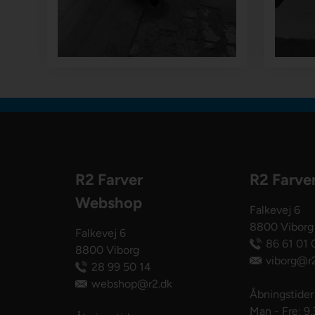
R2 Farver
R2 Farve
Webshop
Falkevej 6
8800 Viborg
Falkevej 6
86 61 01 
8800 Viborg
viborg@r2
28 99 50 14
webshop@r2.dk
Åbningstider
Man - Fre: 9.