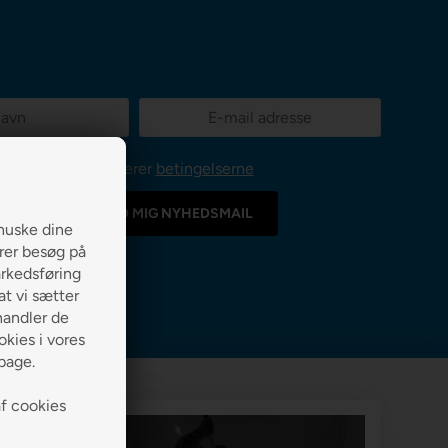
Jeg accepterer
betingelserne
huske dine
erer besøg på
arkedsføring
 at vi sætter
handler de
kies i vores
lbage.
af cookies