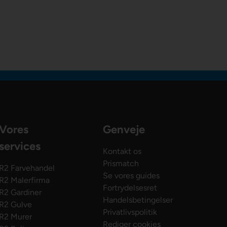
Vores
Genveje
services
Kontakt os
Prismatch
R2 Farvehandel
Se vores guides
R2 Malerfirma
Fortrydelsesret
R2 Gardiner
Handelsbetingelser
R2 Gulve
Privatlivspolitik
R2 Murer
Rediger cookies