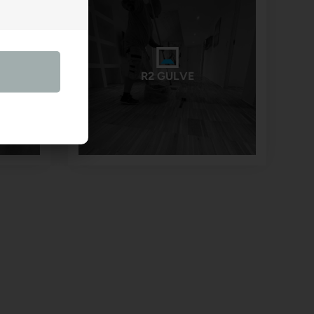
R2 GULVE