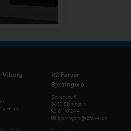
r Viborg
R2 Farver
Bjerringbro
Storegade 6
00
8850 Bjerringbro
farver.dk
81 10 24 41
bjerringbro@r2farver.dk
30 - 17.00