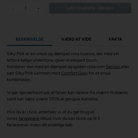
-
+
BESKRIVELSE
VÆRD AT VIDE
FAKTA
Silky Pink er en smuk og dæmpet rosa nuance, der med sin
lettere kølige undertone, giver et elegant touch.
Kombiner den med en dæmpet og gylden rosa som
Senses
eller
sæt Silky Pink sammen med
Comfort Grey
for et smuk
kombination.
Vi gør opmærksom på, at farver kan variere fra skærm til skærm,
samt kan være svære 100% at gengive korrekte.
Hvis du er i tvivl, anbefaler vi, at du gør brug af
vores
farveprøve
tilbud, hvor du kan teste op til 3
farveprøver inden dit endelige køb.