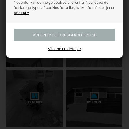
Nedenfor kan du vælge cookies til eller fra. Navnet på de
forskellige typer af cookies fortæller, hvilket formål de tjener.
R2 GARDINER
R2 GULVE
Vis cookie detaljer
R2 MURER
R2 BOLIG