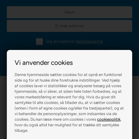
Jeg accepterer
betingelserne
Vi anvender cookies
Denne hjemmeside sætter cookies for at opnå en funktionel
side og for at huske dine foretrukne indstillinger. Ved hjælp
af cookies laver vi statistikker og analyserer besøg på vores
hjemmeside, så vi sikrer, at siden hele tiden forbedres, og at
vores markedsføring er relevant for dig. Hvis du giver dit
samtykke til alle cookies, så tillader du, at vi sætter cookies
(enten i form af egne cookies og/eller fra tredjeparter), og at
vi behandler de personoplysninger, som indsamles via de
cookies. Du kan læse mere om cookies i vores
cookiepolitik
,
R2 MALERFIRMA
R2 FARVEHANDEL
hvor du også altid har mulighed for at trække dit samtykke
tilbage.