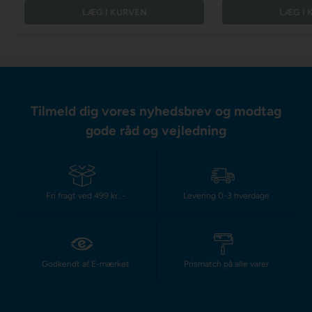
LÆG I KURVEN
LÆG I 
Tilmeld dig vores nyhedsbrev og modtag
gode råd og vejledning
Fri fragt ved 499 kr.,-
Levering 0-3 hverdage
Godkendt af E-mærket
Prismatch på alle varer