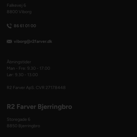
Falkevej 6
8800 Viborg
86 61 01 00
viborg@r2farver.dk
Åbningstider
Man - Fre: 9.30 - 17.00
Lør: 9.30 - 13.00
R2 Farver ApS. CVR 27178448
R2 Farver Bjerringbro
Storegade 6
8850 Bjerringbro