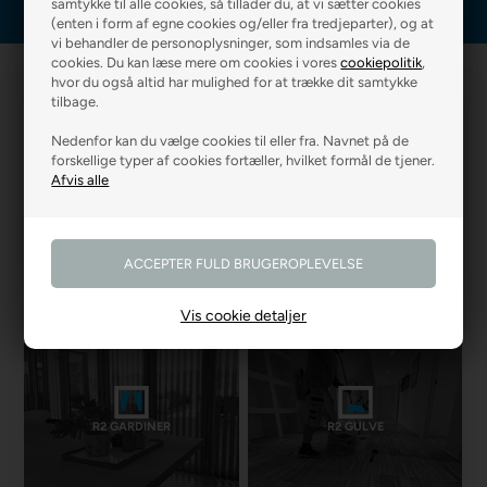
samtykke til alle cookies, så tillader du, at vi sætter cookies
(enten i form af egne cookies og/eller fra tredjeparter), og at
vi behandler de personoplysninger, som indsamles via de
cookies. Du kan læse mere om cookies i vores
cookiepolitik
,
hvor du også altid har mulighed for at trække dit samtykke
tilbage.
Nedenfor kan du vælge cookies til eller fra. Navnet på de
forskellige typer af cookies fortæller, hvilket formål de tjener.
R2 MALERFIRMA
R2 FARVEHANDEL
Vis cookie detaljer
R2 GARDINER
R2 GULVE