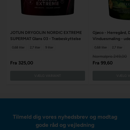
JOTUN DRYGOLIN NORDIC EXTREME
Gjøco - Herregård, 
SUPERMAT Glans 03 - Træbeskyttelse
Vinduesmaling - ud
0,68 liter
2,7 liter
9 liter
0,68 liter
2,7 liter
Normalpris
249,00
Fra
325,00
Fra
99,60
VÆLG VARIANT
VÆLG V
Tilmeld dig vores nyhedsbrev og modtag
gode råd og vejledning