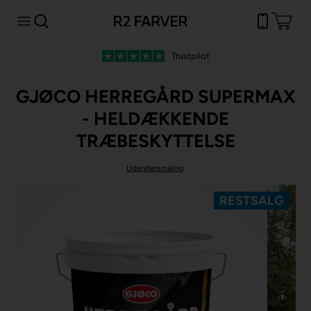
Trustpilot
GJØCO HERREGÅRD SUPERMAX
- HELDÆKKENDE
TRÆBESKYTTELSE
Udendørsmaling
RESTSALG
Spar -60%