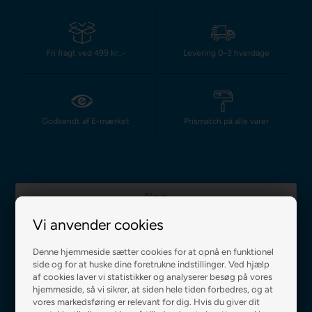
Fri fragt ved 499 kr.,-
Levering 0-3 hverdage
Godkendt af E-mærket
Prismatch på alle varer
Vi anvender cookies
Denne hjemmeside sætter cookies for at opnå en funktionel
Jeg accepterer
betingelserne
side og for at huske dine foretrukne indstillinger. Ved hjælp
af cookies laver vi statistikker og analyserer besøg på vores
hjemmeside, så vi sikrer, at siden hele tiden forbedres, og at
vores markedsføring er relevant for dig. Hvis du giver dit