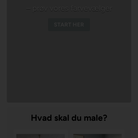
– prøv vores farvevælger
START HER
Hvad skal du male?