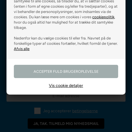
samtykke til alle cookies, så tillader du, at vi sætter cookies
(enten i form af egne cookies og/eller fra tredjeparter), og at
vi behandler de personoplysninger, som indsamles via de
cookies. Du kan læse mere om cookies i vores
cookiepolitik
,
hvor du også altid har mulighed for at trække dit samtykke
Fri fragt ved 499 kr.,-
Levering 0-3 hverdage
tilbage.
Nedenfor kan du vælge cookies til eller fra. Navnet på de
forskellige typer af cookies fortæller, hvilket formål de tjener.
Godkendt af E-mærket
Prismatch på alle varer
Vis cookie detaljer
Jeg accepterer
betingelserne