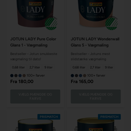
JOTUN LADY Pure Color
JOTUN LADY Wonderwall
Glans 1 - Vægmaling
Glans 5 - Vægmaling
Bestseller - Jotun smukkeste
Bestseller - Jotuns mest
vægmaling til dato!
slidstærke vægmaling
0,68 liter
2,7 liter
9 liter
0,68 liter
2,7 liter
9 liter
100+ farver
100+ farver
Fra
180,00
Fra
165,00
VÆLG MÆNGDE OG
VÆLG MÆNGDE OG
FARVE
FARVE
PRISMATCH
PRISMATCH