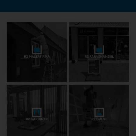
R2 MALERFIRMA
R2 FARVEHANDEL
R2 GARDINER
R2 GULVE