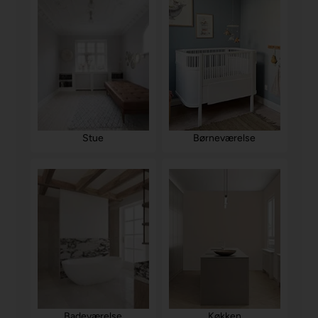
Stue
Børneværelse
Badeværelse
Køkken