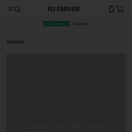
Trustpilot
Trustpilot
Er du i tvivl om farven