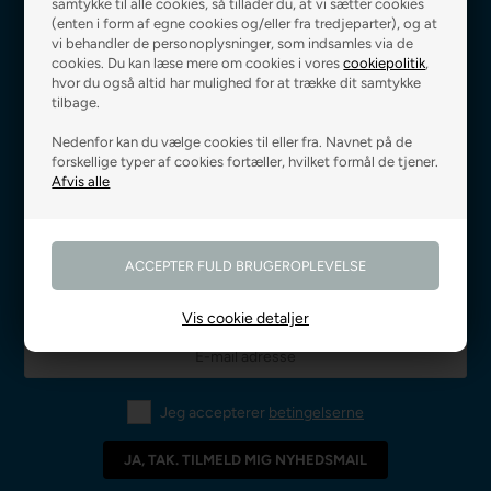
samtykke til alle cookies, så tillader du, at vi sætter cookies
(enten i form af egne cookies og/eller fra tredjeparter), og at
vi behandler de personoplysninger, som indsamles via de
cookies. Du kan læse mere om cookies i vores
cookiepolitik
,
hvor du også altid har mulighed for at trække dit samtykke
Fri fragt ved 499 kr.,-
Levering 0-3 hverdage
tilbage.
Nedenfor kan du vælge cookies til eller fra. Navnet på de
forskellige typer af cookies fortæller, hvilket formål de tjener.
Godkendt af E-mærket
Prismatch på alle varer
Vis cookie detaljer
Jeg accepterer
betingelserne