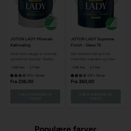
JOTUN LADY Minerals
JOTUN LADY Supreme
Kalkmaling
Finish - Glans 15
Giver dine vægge et levende
Den bedste maling til dit
og kalkmat resultat. Skaber
indendørs træværk og lister
struktur og giver en unikt
0,68 liter
2,7 liter
0,68 liter
2,7 liter
finish
100+ farver
100+ farver
Fra
236,00
Fra
260,00
VÆLG MÆNGDE OG
VÆLG MÆNGDE OG
FARVE
FARVE
Populære farver