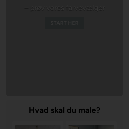
– prøv vores farvevælger
START HER
Hvad skal du male?