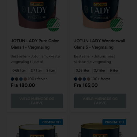
JOTUN LADY Pure Color
JOTUN LADY Wonderwall
Glans 1 - Vægmaling
Glans 5 - Vægmaling
Bestseller - Jotun smukkeste
Bestseller - Jotuns mest
vægmaling til dato!
slidstærke vægmaling
0,68 liter
2,7 liter
9 liter
0,68 liter
2,7 liter
9 liter
100+ farver
100+ farver
Fra
180,00
Fra
165,00
VÆLG MÆNGDE OG
VÆLG MÆNGDE OG
FARVE
FARVE
PRISMATCH
PRISMATCH