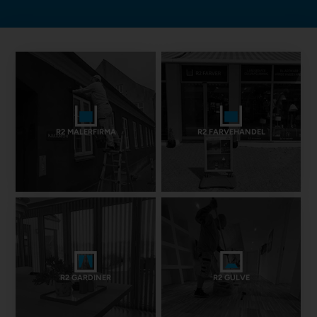
R2 MALERFIRMA
R2 FARVEHANDEL
R2 GARDINER
R2 GULVE