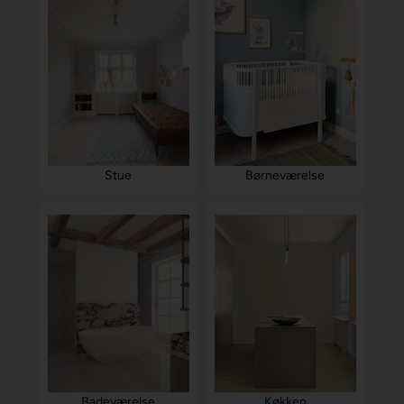
Stue
Børneværelse
Badeværelse
Køkken