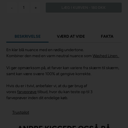
-
+
BESKRIVELSE
VÆRD AT VIDE
FAKTA
En klar blå nuance med en rødlig undertone.
Kombiner den med en varm neutral nuance som
Washed Linen.
Vi gør opmærksom på, at farver kan variere fra skærm til skærm,
samt kan være svære 100% at gengive korrekte.
Hvis du er i tvivl, anbefaler vi, at du gør brug af
vores
farveprøve
tilbud, hvor du kan teste op til 3
farveprøver inden dit endelige køb.
Trustpilot