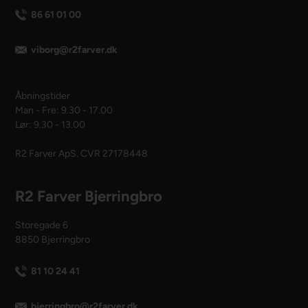
86 61 01 00
viborg@r2farver.dk
Åbningstider
Man - Fre: 9.30 - 17.00
Lør: 9.30 - 13.00
R2 Farver ApS. CVR 27178448
R2 Farver Bjerringbro
Storegade 6
8850 Bjerringbro
81 10 24 41
bjerringbro@r2farver.dk