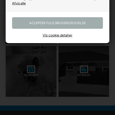
R2 GARDINER
R2 GULVE
Vis cookie detaljer
R2 MURER
R2 BOLIG