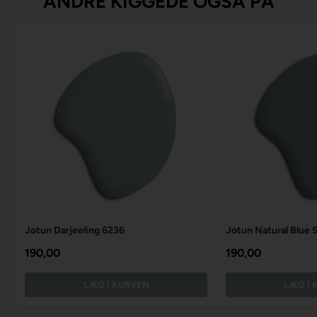
ANDRE KIGGEDE OGSÅ PÅ
Jotun Darjeeling 6236
Jotun Natural Blue 
190,00
190,00
LÆG I KURVEN
LÆG I 