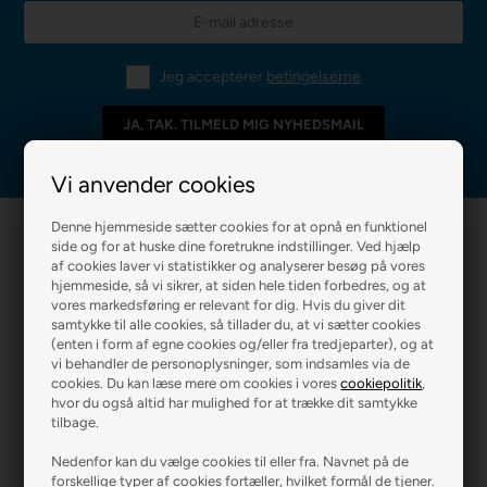
Jeg accepterer
betingelserne
Vi anvender cookies
Denne hjemmeside sætter cookies for at opnå en funktionel
side og for at huske dine foretrukne indstillinger. Ved hjælp
af cookies laver vi statistikker og analyserer besøg på vores
hjemmeside, så vi sikrer, at siden hele tiden forbedres, og at
vores markedsføring er relevant for dig. Hvis du giver dit
samtykke til alle cookies, så tillader du, at vi sætter cookies
(enten i form af egne cookies og/eller fra tredjeparter), og at
R2 MALERFIRMA
R2 FARVEHANDEL
vi behandler de personoplysninger, som indsamles via de
cookies. Du kan læse mere om cookies i vores
cookiepolitik
,
hvor du også altid har mulighed for at trække dit samtykke
tilbage.
Nedenfor kan du vælge cookies til eller fra. Navnet på de
forskellige typer af cookies fortæller, hvilket formål de tjener.