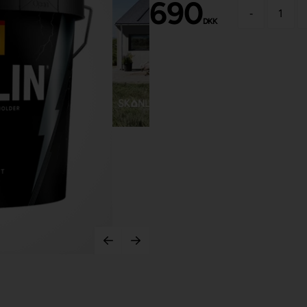
690
-
DKK