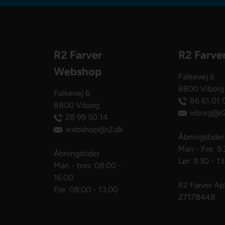
R2 Farver
R2 Farve
Webshop
Falkevej 6
8800 Viborg
Falkevej 6
86 61 01 
8800 Viborg
viborg@r2
28 99 50 14
webshop@r2.dk
Åbningstider
Man - Fre: 9.
Åbningstider
Lør: 9.30 - 1
Man - tors: 08.00 -
16.00
R2 Farver A
Fre: 08.00 - 13.00
27178448