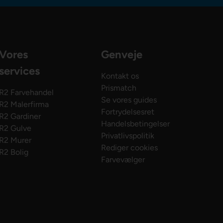
Vores
Genveje
services
Kontakt os
Prismatch
R2 Farvehandel
Se vores guides
R2 Malerfirma
Fortrydelsesret
R2 Gardiner
Handelsbetingelser
R2 Gulve
Privatlivspolitik
R2 Murer
Rediger cookies
R2 Bolig
Farvevælger