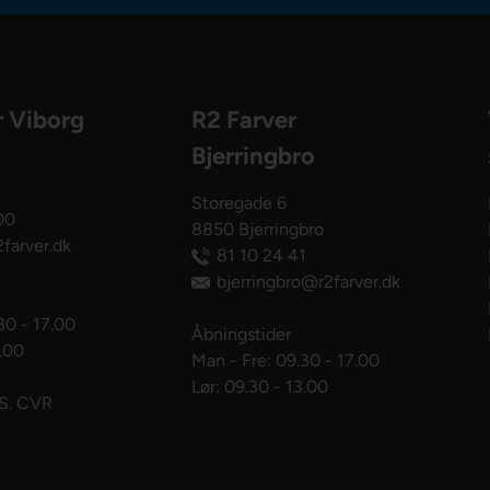
r Viborg
R2 Farver
Bjerringbro
Storegade 6
00
8850 Bjerringbro
farver.dk
81 10 24 41
bjerringbro@r2farver.dk
30 - 17.00
Åbningstider
3.00
Man - Fre: 09.30 - 17.00
Lør: 09.30 - 13.00
pS. CVR