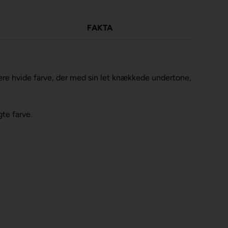
FAKTA
ære hvide farve, der med sin let knækkede undertone,
te farve.