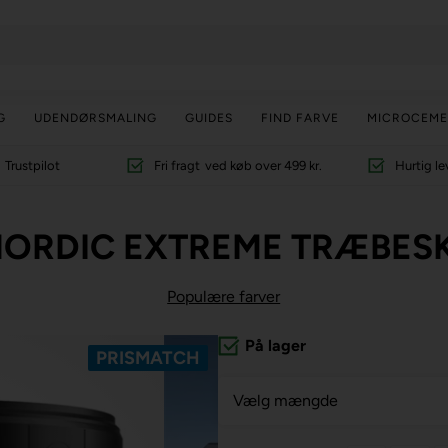
G
UDENDØRSMALING
GUIDES
FIND FARVE
MICROCEME
Trustpilot
Fri fragt
ved køb over 499 kr.
Hurtig le
ORDIC EXTREME TRÆBESKY
Populære farver
På lager
PRISMATCH
Vælg mængde