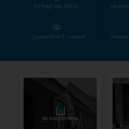
Fri fragt ved 499 kr.,-
Leverin
Godkendt af E-mærket
Prismat
R2 MALERFIRMA