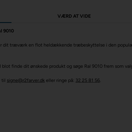
VÆRD AT VIDE
al 9010
er dit træværk en flot heldækkende træbeskyttelse i den popul
al blot finde dit ønskede produkt og søge Ral 9010 frem som valg
 til
signe@r2farver.dk
eller ringe på:
32 25 81 56
.