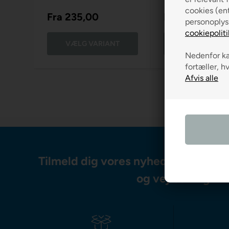
cookies (ent
Fra
235,00
Fra
525,00
personoplys
cookiepoliti
VÆLG VARIANT
VÆLG VARIA
Nedenfor kan
fortæller, h
Tilmeld dig vores nyhedsbrev og m
og vejledning