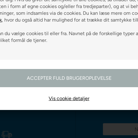
en i form af egne cookies og/eller fra tredjeparter), og at vi be
Fra
260,00
Fra
325,00
ninger, som indsamles via de cookies. Du kan læse mere om coo
k
, hvor du også altid har mulighed for at trække dit samtykke ti
NT
VÆLG VARIANT
VÆLG VARI
 du vælge cookies til eller fra. Navnet på de forskellige typer 
vilket formål de tjener.
odtag gode råd
Vis cookie detaljer