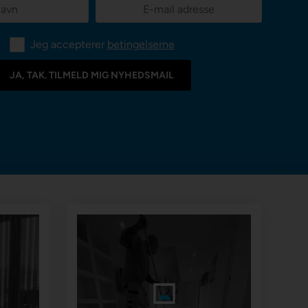
Jeg accepterer
betingelserne