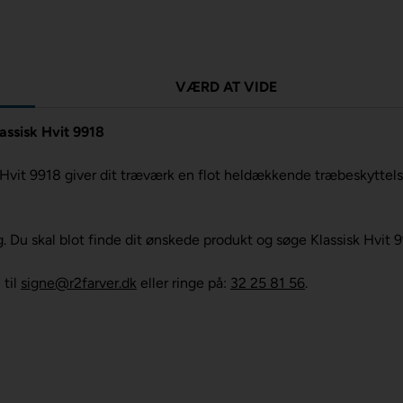
VÆRD AT VIDE
assisk Hvit 9918
Hvit 9918 giver dit træværk en flot heldækkende træbeskyttelse 
ng. Du skal blot finde dit ønskede produkt og søge Klassisk Hvit 
 til
signe@r2farver.dk
eller ringe på:
32 25 81 56
.