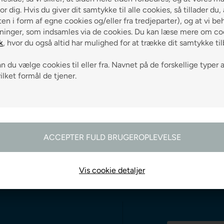
0,68 liter
2,7 lit
or dig. Hvis du giver dit samtykke til alle cookies, så tillader du,
9 liter
en i form af egne cookies og/eller fra tredjeparter), og at vi be
ninger, som indsamles via de cookies. Du kan læse mere om coo
Fra
260,00
Fra
325,00
k
, hvor du også altid har mulighed for at trække dit samtykke ti
NT
VÆLG VARIANT
VÆLG VARI
 du vælge cookies til eller fra. Navnet på de forskellige typer 
vilket formål de tjener.
Vis cookie detaljer
odtag gode råd