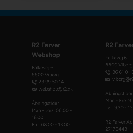
R2 Farver
R2 Farve
Webshop
Falkevej 6
8800 Viborg
Falkevej 6
86 61 01 
8800 Viborg
viborg@r2
28 99 50 14
webshop@r2.dk
Åbningstider
Man - Fre: 9.
Åbningstider
Lør: 9.30 - 1
Man - tors: 08.00 -
16.00
R2 Farver A
Fre: 08.00 - 13.00
27178448