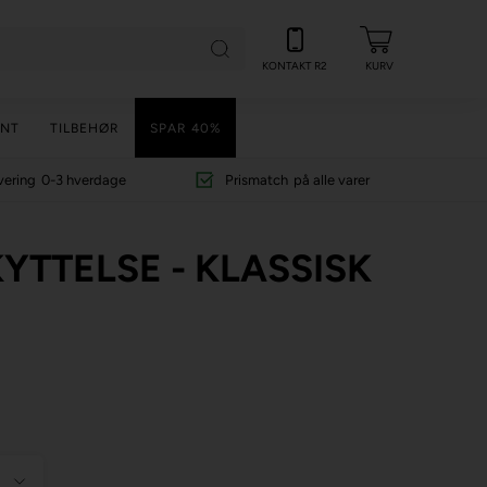
KONTAKT R2
KURV
NT
TILBEHØR
SPAR 40%
vering
0-3 hverdage
Prismatch
på alle varer
TTELSE - KLASSISK