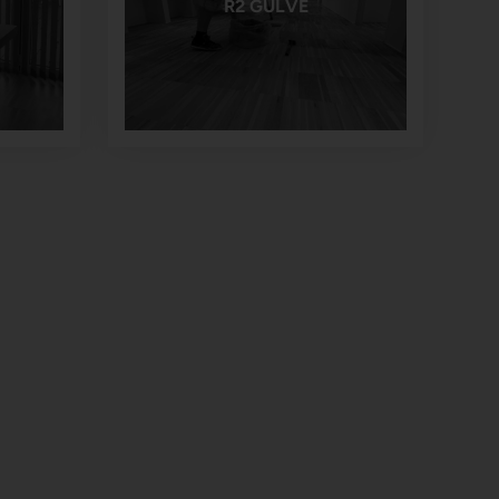
R2 GULVE