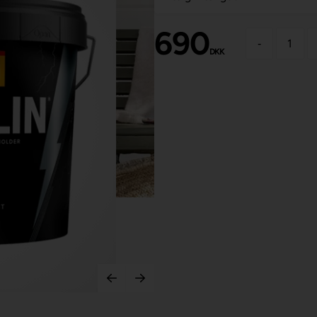
690
-
DKK