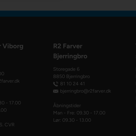
r Viborg
R2 Farver
Bjerringbro
Storegade 6
00
8850 Bjerringbro
farver.dk
81 10 24 41
bjerringbro@r2farver.dk
30 - 17.00
Åbningstider
3.00
Man - Fre: 09.30 - 17.00
Lør: 09.30 - 13.00
pS. CVR