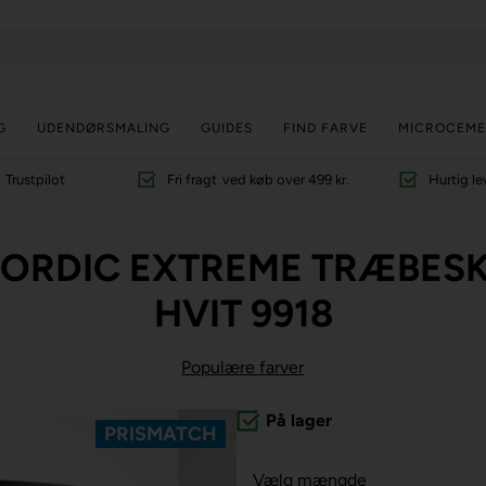
G
UDENDØRSMALING
GUIDES
FIND FARVE
MICROCEME
Trustpilot
Fri fragt
ved køb over 499 kr.
Hurtig le
ORDIC EXTREME TRÆBESKY
HVIT 9918
Populære farver
På lager
PRISMATCH
Vælg mængde