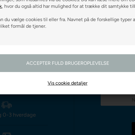
ARIANT
VÆLG VARIANT
VÆLG 
k
, hvor du også altid har mulighed for at trække dit samtykke ti
 du vælge cookies til eller fra. Navnet på de forskellige typer 
vilket formål de tjener.
odtag gode råd
Vis cookie detaljer
g 0-3 hverdage