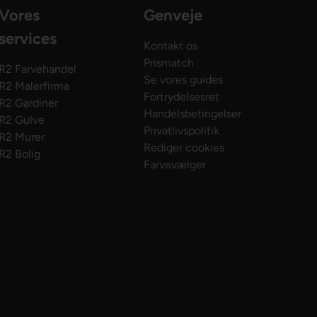
Vores
Genveje
services
Kontakt os
Prismatch
R2 Farvehandel
Se vores guides
R2 Malerfirma
Fortrydelsesret
R2 Gardiner
Handelsbetingelser
R2 Gulve
Privatlivspolitik
R2 Murer
Rediger cookies
R2 Bolig
Farvevælger