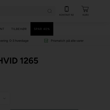
KONTAKT R2
KURV
NT
TILBEHØR
SPAR 40%
vering
0-3 hverdage
Prismatch
på alle varer
VID 1265