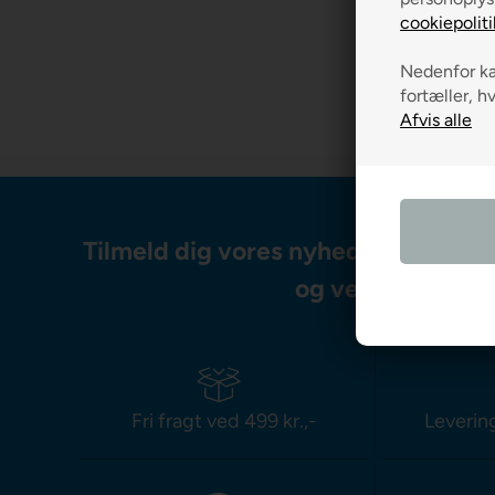
VÆLG V
cookiepoliti
Nedenfor kan
fortæller, h
Tilmeld dig vores nyhedsbrev og m
og vejledning
Fri fragt ved 499 kr.,-
Leverin