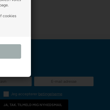
VARIANT
lbage.
af cookies
Jeg accepterer
betingelserne