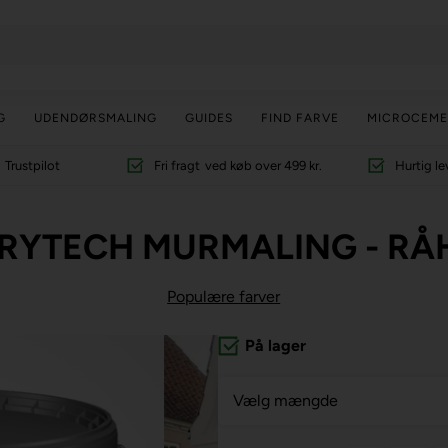
G
UDENDØRSMALING
GUIDES
FIND FARVE
MICROCEME
Trustpilot
Fri fragt
ved køb over 499 kr.
Hurtig le
RYTECH MURMALING - RÅH
Populære farver
På lager
Vælg mængde