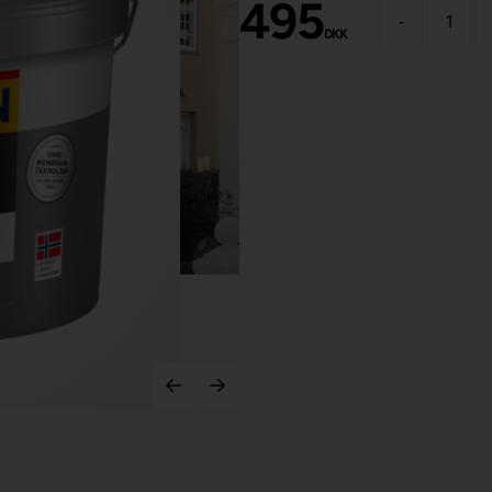
495
-
DKK