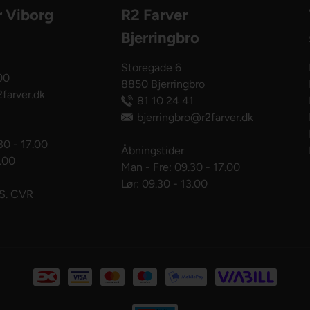
r Viborg
R2 Farver
Bjerringbro
Storegade 6
00
8850 Bjerringbro
farver.dk
81 10 24 41
bjerringbro@r2farver.dk
30 - 17.00
Åbningstider
3.00
Man - Fre: 09.30 - 17.00
Lør: 09.30 - 13.00
pS. CVR