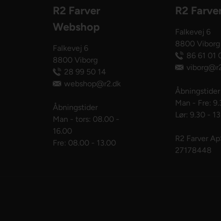
R2 Farver
R2 Farve
Webshop
Falkevej 6
8800 Viborg
Falkevej 6
86 61 01 
8800 Viborg
viborg@r2
28 99 50 14
webshop@r2.dk
Åbningstider
Man - Fre: 9.
Åbningstider
Lør: 9.30 - 1
Man - tors: 08.00 -
16.00
R2 Farver A
Fre: 08.00 - 13.00
27178448