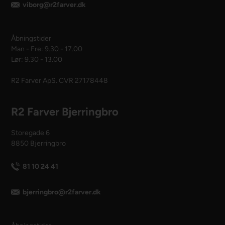
viborg@r2farver.dk
Åbningstider
Man - Fre: 9.30 - 17.00
Lør: 9.30 - 13.00
R2 Farver ApS. CVR 27178448
R2 Farver Bjerringbro
Storegade 6
8850 Bjerringbro
81 10 24 41
bjerringbro@r2farver.dk