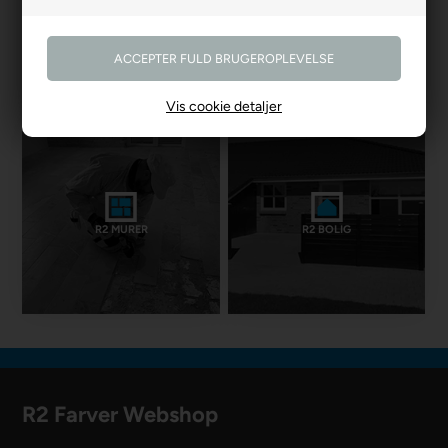
R2 GARDINER
R2 GULVE
Vis cookie detaljer
R2 MURER
R2 BOLIG
R2 Farver Webshop