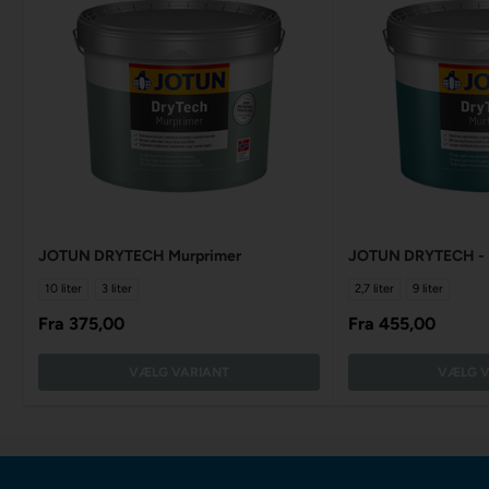
JOTUN DRYTECH Murprimer
JOTUN DRYTECH - M
10 liter
3 liter
2,7 liter
9 liter
Fra
375,00
Fra
455,00
VÆLG VARIANT
VÆLG V