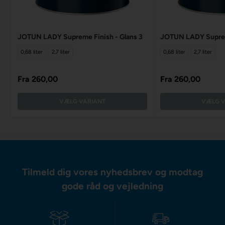
JOTUN LADY Supreme Finish - Glans 3
JOTUN LADY Supreme
0,68 liter
2,7 liter
0,68 liter
2,7 liter
Fra
260,00
Fra
260,00
VÆLG VARIANT
VÆLG V
Tilmeld dig vores nyhedsbrev og modtag
gode råd og vejledning