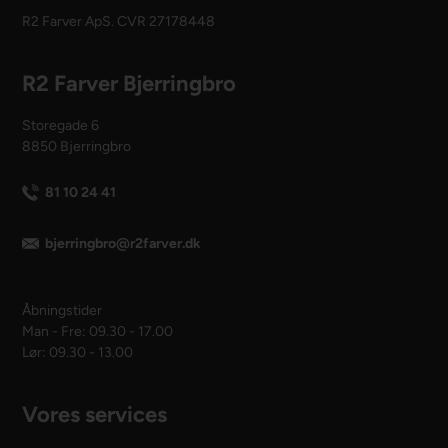
R2 Farver ApS. CVR 27178448
R2 Farver Bjerringbro
Storegade 6
8850 Bjerringbro
81 10 24 41
bjerringbro@r2farver.dk
Åbningstider
Man - Fre: 09.30 - 17.00
Lør: 09.30 - 13.00
Vores services