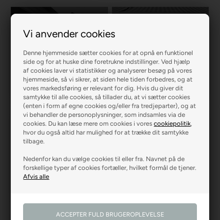
Vi anvender cookies
Denne hjemmeside sætter cookies for at opnå en funktionel
side og for at huske dine foretrukne indstillinger. Ved hjælp
R2 MALERFIRMA
R2 FARVEHANDEL
af cookies laver vi statistikker og analyserer besøg på vores
hjemmeside, så vi sikrer, at siden hele tiden forbedres, og at
vores markedsføring er relevant for dig. Hvis du giver dit
samtykke til alle cookies, så tillader du, at vi sætter cookies
(enten i form af egne cookies og/eller fra tredjeparter), og at
vi behandler de personoplysninger, som indsamles via de
cookies. Du kan læse mere om cookies i vores
cookiepolitik
,
hvor du også altid har mulighed for at trække dit samtykke
tilbage.
Nedenfor kan du vælge cookies til eller fra. Navnet på de
R2 GARDINER
R2 GULVE
forskellige typer af cookies fortæller, hvilket formål de tjener.