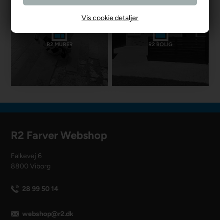
Vis cookie detaljer
R2 MURER
R2 BOLIG
R2 Farver Webshop
Falkevej 6
8800 Viborg
28 99 50 14
webshop@r2.dk